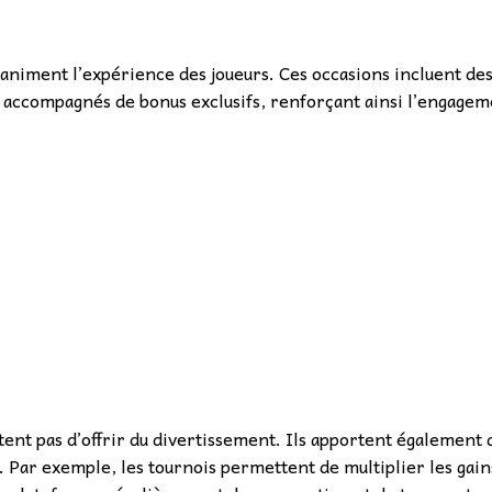
niment l’expérience des joueurs. Ces occasions incluent des
accompagnés de bonus exclusifs, renforçant ainsi l’engagemen
nt pas d’offrir du divertissement. Ils apportent également d
. Par exemple, les tournois permettent de multiplier les gai