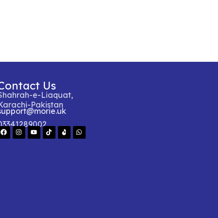
Contact Us
Shahrah-e-Liaquat,
Karachi-Pakistan
support@morie.uk
03341289002