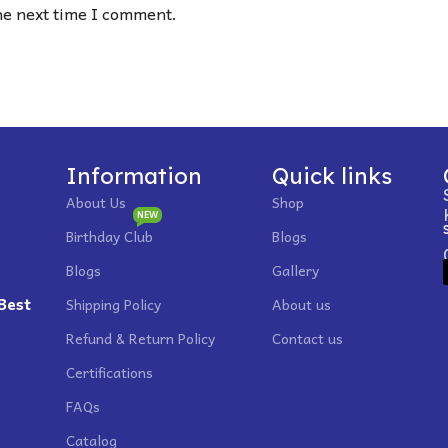
the next time I comment.
Information
Quick links
About Us
Shop
NEW
Birthday Club
Blogs
Blogs
Gallery
Best
Shipping Policy
About us
Refund & Return Policy
Contact us
Certifications
FAQs
Catalog