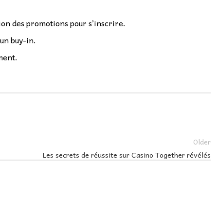
ion des promotions pour s’inscrire.
un buy-in.
ment.
Older
Les secrets de réussite sur Casino Together révélés