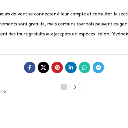
ueurs doivent se connecter à leur compte et consulter la sect
ements sont gratuits, mais certains tournois peuvent exiger 
ient des tours gratuits aux jackpots en espèces, selon l’événe
sino