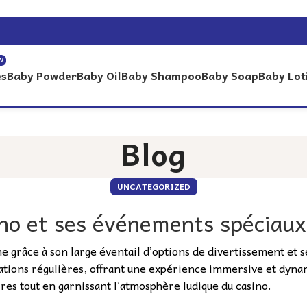
W
es
Baby Powder
Baby Oil
Baby Shampoo
Baby Soap
Baby Lot
Blog
UNCATEGORIZED
ino et ses événements spéciaux
ne grâce à son large éventail d’options de divertissement et 
imations régulières, offrant une expérience immersive et dy
ires tout en garnissant l’atmosphère ludique du casino.