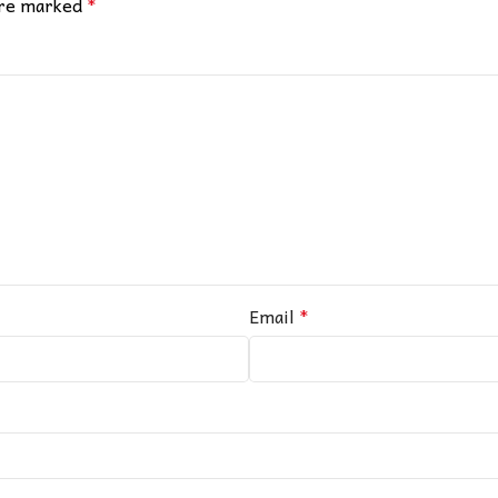
are marked
*
Email
*