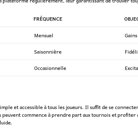
la plateforme régulièrement, leur garantissant de trouver to
FRÉQUENCE
OBJE
Mensuel
Gains
Saisonnière
Fidél
Occasionnelle
Excit
ple et accessible à tous les joueurs. Il suffit de se connecte
s peuvent commence à prendre part aux tournois et profiter de
luide.