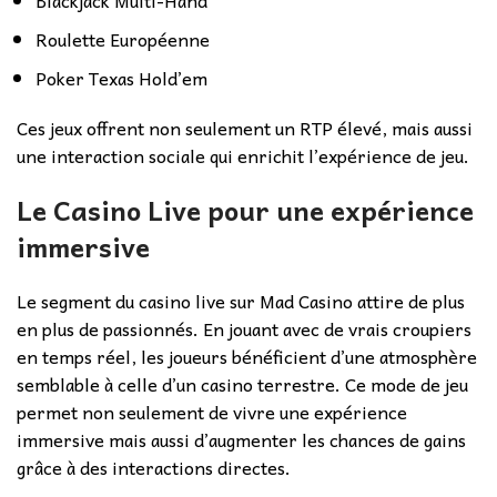
Blackjack Multi-Hand
Roulette Européenne
Poker Texas Hold’em
Ces jeux offrent non seulement un RTP élevé, mais aussi
une interaction sociale qui enrichit l’expérience de jeu.
Le Casino Live pour une expérience
immersive
Le segment du casino live sur Mad Casino attire de plus
en plus de passionnés. En jouant avec de vrais croupiers
en temps réel, les joueurs bénéficient d’une atmosphère
semblable à celle d’un casino terrestre. Ce mode de jeu
permet non seulement de vivre une expérience
immersive mais aussi d’augmenter les chances de gains
grâce à des interactions directes.