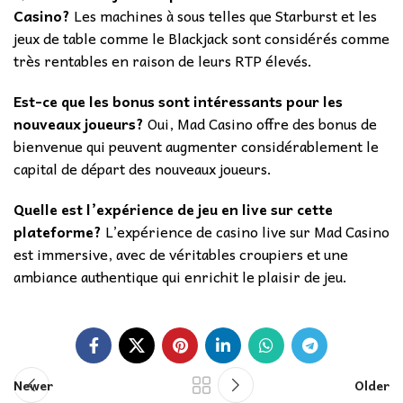
Casino?
Les machines à sous telles que Starburst et les
jeux de table comme le Blackjack sont considérés comme
très rentables en raison de leurs RTP élevés.
Est-ce que les bonus sont intéressants pour les
nouveaux joueurs?
Oui, Mad Casino offre des bonus de
bienvenue qui peuvent augmenter considérablement le
capital de départ des nouveaux joueurs.
Quelle est l’expérience de jeu en live sur cette
plateforme?
L’expérience de casino live sur Mad Casino
est immersive, avec de véritables croupiers et une
ambiance authentique qui enrichit le plaisir de jeu.
Newer
Older