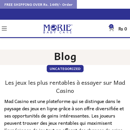
FREE SHIPPING OVER Rs. 1449/- Order
0
₨
0
Blog
UNCATEGORIZED
Les jeux les plus rentables à essayer sur Mad
Casino
Mad Casino est une plateforme qui se distingue dans le
paysage des jeux en ligne grâce à son offre diversifiée et
ses opportunités de gains intéressantes. Les joueurs
peuvent trouver des jeux rentables qui maximisent