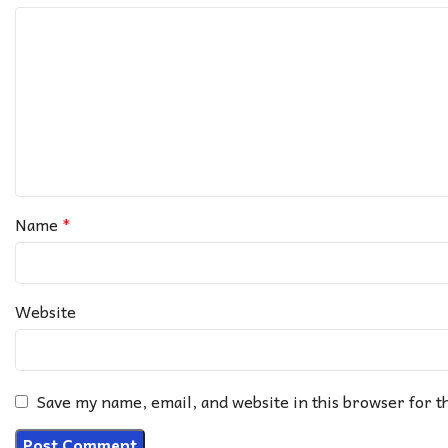
Name
*
Website
Save my name, email, and website in this browser for 