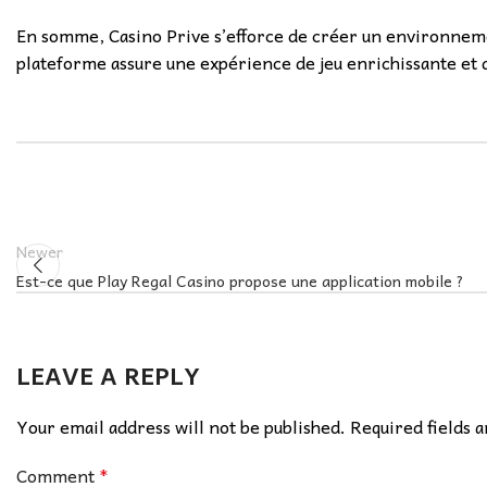
En somme, Casino Prive s’efforce de créer un environnement
plateforme assure une expérience de jeu enrichissante et 
Newer
Est-ce que Play Regal Casino propose une application mobile ?
LEAVE A REPLY
Your email address will not be published.
Required fields 
Comment
*