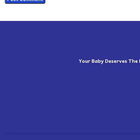
Your Baby Deserves The 