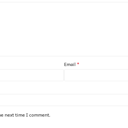
Email
*
the next time I comment.