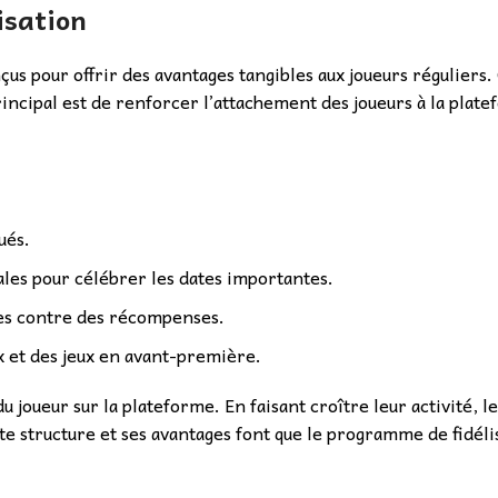
isation
s pour offrir des avantages tangibles aux joueurs réguliers. 
 principal est de renforcer l’attachement des joueurs à la pla
ués.
les pour célébrer les dates importantes.
les contre des récompenses.
x et des jeux en avant-première.
u joueur sur la plateforme. En faisant croître leur activité, 
tte structure et ses avantages font que le programme de fidél