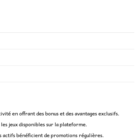
vité en offrant des bonus et des avantages exclusifs.
les jeux disponibles sur la plateforme.
rs actifs bénéficient de promotions régulières.