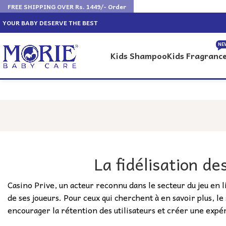
FREE SHIPPING OVER Rs. 1449/- Order
YOUR BABY DESERVE THE BEST
NE
Kids Shampoo
Kids Fragranc
La fidélisation d
Casino Prive, un acteur reconnu dans le secteur du jeu en 
de ses joueurs. Pour ceux qui cherchent à en savoir plus, le
encourager la rétention des utilisateurs et créer une expé