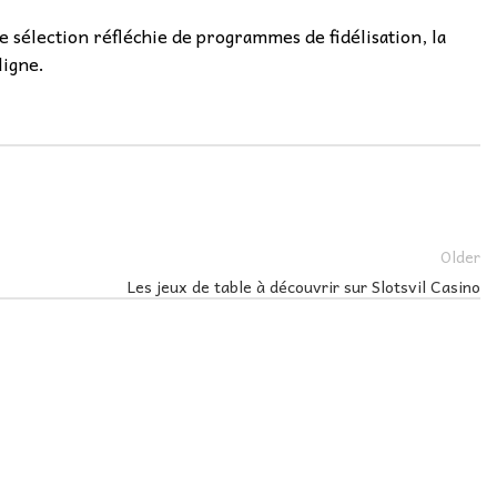
 sélection réfléchie de programmes de fidélisation, la
ligne.
Older
Les jeux de table à découvrir sur Slotsvil Casino