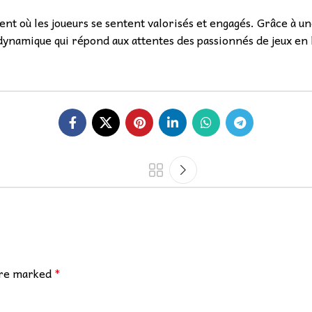
 où les joueurs se sentent valorisés et engagés. Grâce à une
dynamique qui répond aux attentes des passionnés de jeux en 
are marked
*