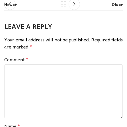
Newer
Older
LEAVE A REPLY
Your email address will not be published.
Required fields
are marked
*
Comment
*
Name
*