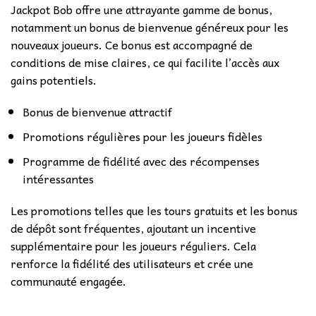
Jackpot Bob offre une attrayante gamme de bonus,
notamment un bonus de bienvenue généreux pour les
nouveaux joueurs. Ce bonus est accompagné de
conditions de mise claires, ce qui facilite l’accès aux
gains potentiels.
Bonus de bienvenue attractif
Promotions régulières pour les joueurs fidèles
Programme de fidélité avec des récompenses
intéressantes
Les promotions telles que les tours gratuits et les bonus
de dépôt sont fréquentes, ajoutant un incentive
supplémentaire pour les joueurs réguliers. Cela
renforce la fidélité des utilisateurs et crée une
communauté engagée.