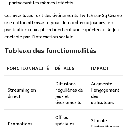
partageant les mêmes intérêts.
Ces avantages font des événements Twitch sur Sg Casino
une option attrayante pour de nombreux joueurs, en
particulier ceux qui recherchent une expérience de jeu
enrichie par l’interaction sociale.
Tableau des fonctionnalités
FONCTIONNALITÉ
DÉTAILS
IMPACT
Diffusions
Augmente
Streaming en
régulières de
l’engagement
direct
jeux et
des
événements
utilisateurs
Offres
Stimule
Promotions
spéciales
l’intérêt pour