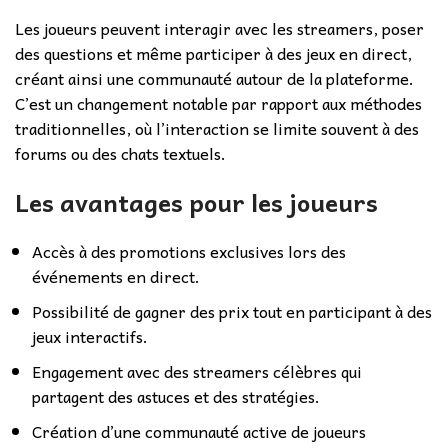
Les joueurs peuvent interagir avec les streamers, poser
des questions et même participer à des jeux en direct,
créant ainsi une communauté autour de la plateforme.
C’est un changement notable par rapport aux méthodes
traditionnelles, où l’interaction se limite souvent à des
forums ou des chats textuels.
Les avantages pour les joueurs
Accès à des promotions exclusives lors des
événements en direct.
Possibilité de gagner des prix tout en participant à des
jeux interactifs.
Engagement avec des streamers célèbres qui
partagent des astuces et des stratégies.
Création d’une communauté active de joueurs