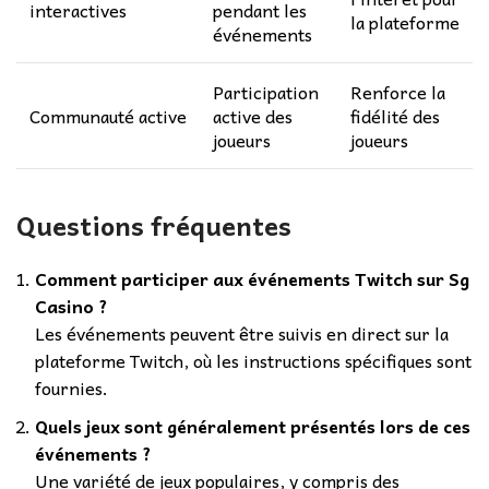
interactives
pendant les
la plateforme
événements
Participation
Renforce la
Communauté active
active des
fidélité des
joueurs
joueurs
Questions fréquentes
Comment participer aux événements Twitch sur Sg
Casino ?
Les événements peuvent être suivis en direct sur la
plateforme Twitch, où les instructions spécifiques sont
fournies.
Quels jeux sont généralement présentés lors de ces
événements ?
Une variété de jeux populaires, y compris des