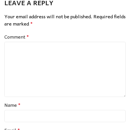
LEAVE A REPLY
Your email address will not be published.
Required fields
are marked
*
Comment
*
Name
*