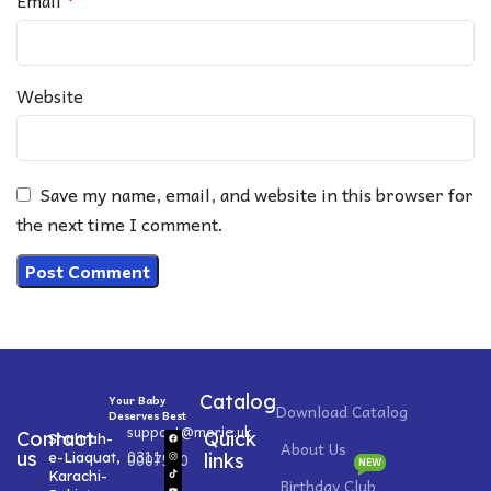
Email
*
Website
Save my name, email, and website in this browser for
the next time I comment.
Catalog
Your Baby
Download Catalog
Deserves Best
support@morie.uk
Contact
Quick
Shahrah-
About Us
0311
us
e-Liaquat,
0007520
links
NEW
Karachi-
Birthday Club