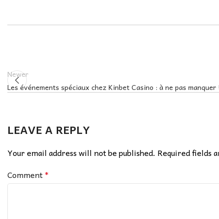
Newer
Les événements spéciaux chez Kinbet Casino : à ne pas manquer 
LEAVE A REPLY
Your email address will not be published.
Required fields 
Comment
*