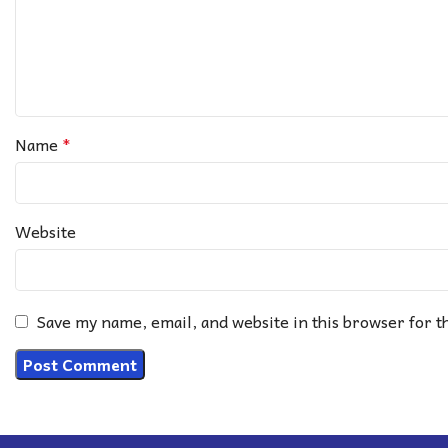
Name
*
Website
Save my name, email, and website in this browser for 