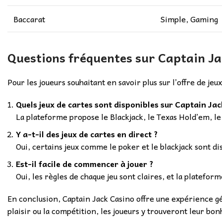
Baccarat
Simple, Gaming
Questions fréquentes sur Captain Ja
Pour les joueurs souhaitant en savoir plus sur l’offre de jeu
Quels jeux de cartes sont disponibles sur Captain Jac
La plateforme propose le Blackjack, le Texas Hold’em, le 
Y a-t-il des jeux de cartes en direct ?
Oui, certains jeux comme le poker et le blackjack sont di
Est-il facile de commencer à jouer ?
Oui, les règles de chaque jeu sont claires, et la platefor
En conclusion, Captain Jack Casino offre une expérience gé
plaisir ou la compétition, les joueurs y trouveront leur bon