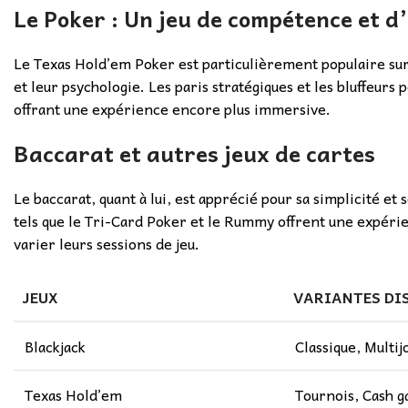
Le Poker : Un jeu de compétence et d
Le Texas Hold’em Poker est particulièrement populaire sur 
et leur psychologie. Les paris stratégiques et les bluffeur
offrant une expérience encore plus immersive.
Baccarat et autres jeux de cartes
Le baccarat, quant à lui, est apprécié pour sa simplicité et
tels que le Tri-Card Poker et le Rummy offrent une expérie
varier leurs sessions de jeu.
JEUX
VARIANTES DI
Blackjack
Classique, Multij
Texas Hold’em
Tournois, Cash 