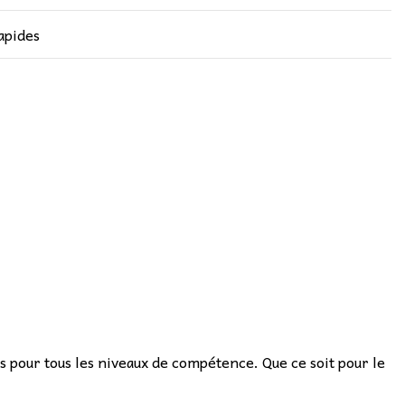
apides
s pour tous les niveaux de compétence. Que ce soit pour le