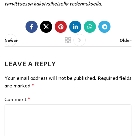
tarvittaessa kaksivaiheisella todennuksella.
Newer
Older
LEAVE A REPLY
Your email address will not be published.
Required fields
are marked
*
Comment
*