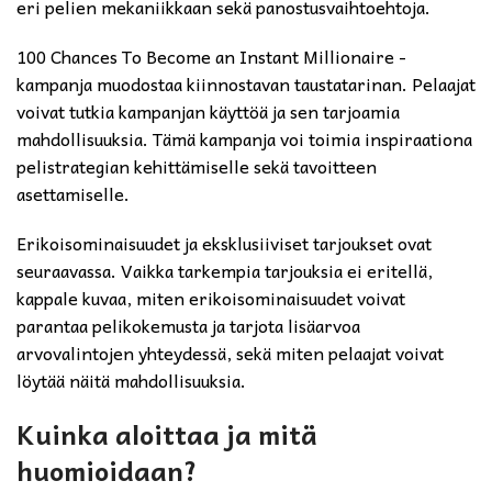
eri pelien mekaniikkaan sekä panostusvaihtoehtoja.
100 Chances To Become an Instant Millionaire -
kampanja muodostaa kiinnostavan taustatarinan. Pelaajat
voivat tutkia kampanjan käyttöä ja sen tarjoamia
mahdollisuuksia. Tämä kampanja voi toimia inspiraationa
pelistrategian kehittämiselle sekä tavoitteen
asettamiselle.
Erikoisominaisuudet ja eksklusiiviset tarjoukset ovat
seuraavassa. Vaikka tarkempia tarjouksia ei eritellä,
kappale kuvaa, miten erikoisominaisuudet voivat
parantaa pelikokemusta ja tarjota lisäarvoa
arvovalintojen yhteydessä, sekä miten pelaajat voivat
löytää näitä mahdollisuuksia.
Kuinka aloittaa ja mitä
huomioidaan?