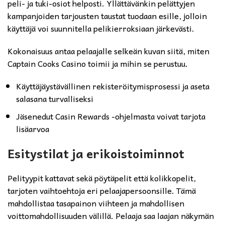
peli- ja tuki-osiot helposti. Yllättävänkin pelättyjen
kampanjoiden tarjousten taustat tuodaan esille, jolloin
käyttäjä voi suunnitella pelikierroksiaan järkevästi.
Kokonaisuus antaa pelaajalle selkeän kuvan siitä, miten
Captain Cooks Casino toimii ja mihin se perustuu.
Käyttäjäystävällinen rekisteröitymisprosessi ja aseta
salasana turvalliseksi
Jäsenedut Casin Rewards -ohjelmasta voivat tarjota
lisäarvoa
Esitystilat ja erikoistoiminnot
Pelityypit kattavat sekä pöytäpelit että kolikkopelit,
tarjoten vaihtoehtoja eri pelaajapersoonsille. Tämä
mahdollistaa tasapainon viihteen ja mahdollisen
voittomahdollisuuden välillä. Pelaaja saa laajan näkymän