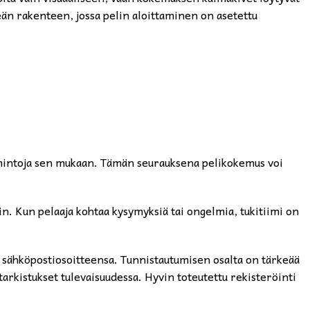
eän rakenteen, jossa pelin aloittaminen on asetettu
toimintoja sen mukaan. Tämän seurauksena pelikokemus voi
siin. Kun pelaaja kohtaa kysymyksiä tai ongelmia, tukitiimi on
la sähköpostiosoitteensa. Tunnistautumisen osalta on tärkeää
tarkistukset tulevaisuudessa. Hyvin toteutettu rekisteröinti