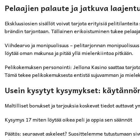
Pelaajien palaute ja jatkuva laajen
Ekskluusiosien sisällöt voivat tarjota erityisiä pelitilanteit
brändin tarjontaan. Tällainen erikoistuminen tukee pelaaja
Viihdearvo ja monipuolisuus – pelitarjonnan monipuolisuus h
löytää oman makunsa ja pitää yllä mielenkiintoa pitkään.
Pelikokemuksen personointi: Jellona Kasino saattaa tarjot
Tämä tekee pelikokemuksesta entistä sujuvamman ja miel
Usein kysytyt kysymykset: käytännö
Maltilliset bonukset ja tarjouksia koskevat tiedot auttavat 
Kysymys 17 miten löytää oikea peli ja oppia sen säännöt
Päätös: seuraavat askeleet? Suosittelemme tutustumaan siv