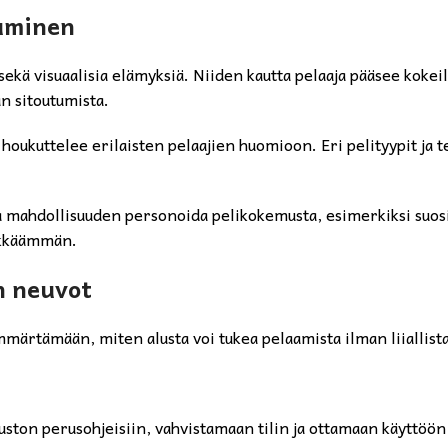
tuminen
a sekä visuaalisia elämyksiä. Niiden kautta pelaaja pääsee kokei
n sitoutumista.
oukuttelee erilaisten pelaajien huomioon. Eri pelityypit ja te
a mahdollisuuden personoida pelikokemusta, esimerkiksi suosi
ekkäämmän.
n neuvot
ymmärtämään, miten alusta voi tukea pelaamista ilman liiallista
uston perusohjeisiin, vahvistamaan tilin ja ottamaan käyttöö