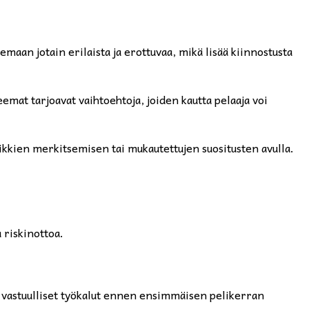
lemaan jotain erilaista ja erottuvaa, mikä lisää kiinnostusta
emat tarjoavat vaihtoehtoja, joiden kautta pelaaja voi
kkien merkitsemisen tai mukautettujen suositusten avulla.
 riskinottoa.
n vastuulliset työkalut ennen ensimmäisen pelikerran