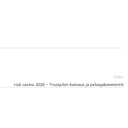
Older
rizk casino 2026 – Trustpilot-katsaus ja pelaajakommentit