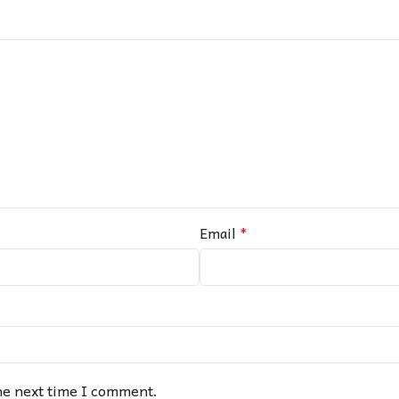
Email
*
the next time I comment.