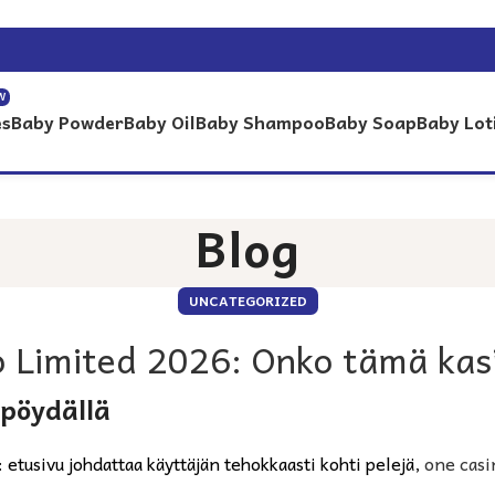
W
es
Baby Powder
Baby Oil
Baby Shampoo
Baby Soap
Baby Lot
Blog
UNCATEGORIZED
 Limited 2026: Onko tämä kasi
öpöydällä
: etusivu johdattaa käyttäjän tehokkaasti kohti pelejä,
one casi