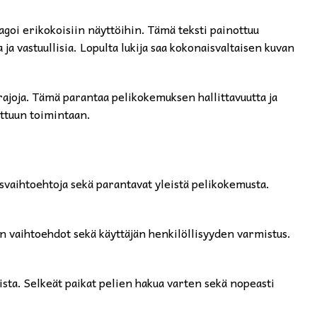
goi erikokoisiin näyttöihin. Tämä teksti painottuu
 ja vastuullisia. Lopulta lukija saa kokonaisvaltaisen kuvan
rajoja. Tämä parantaa pelikokemuksen hallittavuutta ja
vottuun toimintaan.
svaihtoehtoja sekä parantavat yleistä pelikokemusta.
en vaihtoehdot sekä käyttäjän henkilöllisyyden varmistus.
ista. Selkeät paikat pelien hakua varten sekä nopeasti