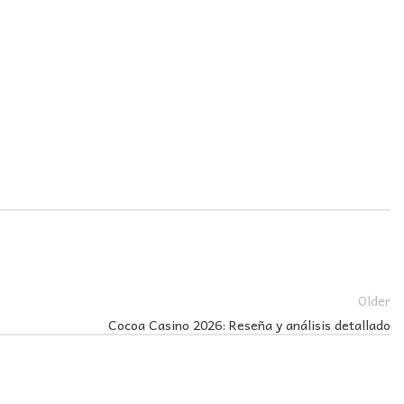
Older
Cocoa Casino 2026: Reseña y análisis detallado