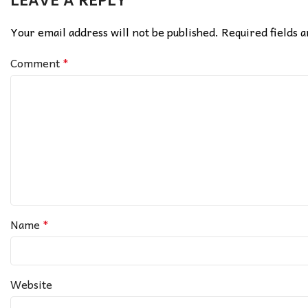
Your email address will not be published.
Required fields 
Comment
*
Name
*
Website