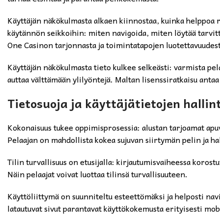
Käyttäjän näkökulmasta alkaen kiinnostaa, kuinka helppoa r
käytännön seikkoihin: miten navigoida, miten löytää tarvittav
One Casinon tarjonnasta ja toimintatapojen luotettavuudes
Käyttäjän näkökulmasta tieto kulkee selkeästi: varmista pel
auttaa välttämään ylilyöntejä. Maltan lisenssiratkaisu antaa
Tietosuoja ja käyttäjätietojen hallin
Kokonaisuus tukee oppimisprosessia: alustan tarjoamat apu
Pelaajan on mahdollista kokea sujuvan siirtymän pelin ja hal
Tilin turvallisuus on etusijalla: kirjautumisvaiheessa koro
Näin pelaajat voivat luottaa tilinsä turvallisuuteen.
Käyttöliittymä on suunniteltu esteettömäksi ja helposti nav
latautuvat sivut parantavat käyttökokemusta erityisesti mobi