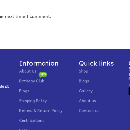
the next time I comment.
Information
Quick links
About Us
Shop
NEW
Birthday Club
Blogs
Best
Blogs
Gallery
Shipping Policy
About us
Refund & Return Policy
Contact us
Certifications
FAQs