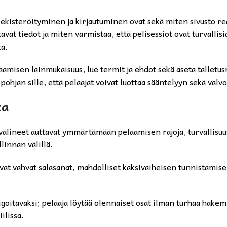
ekisteröityminen ja kirjautuminen ovat sekä miten sivusto rea
at tiedot ja miten varmistaa, että pelisessiot ovat turvallisia
ta.
aamisen lainmukaisuus, lue termit ja ehdot sekä aseta talletus
 pohjan sille, että pelaajat voivat luottaa sääntelyyn sekä val
ta
välineet auttavat ymmärtämään pelaamisen rajoja, turvallisuu
linnan välillä.
stuvat vahvat salasanat, mahdolliset kaksivaiheisen tunnistamis
igoitavaksi; pelaaja löytää olennaiset osat ilman turhaa hakem
ilissa.