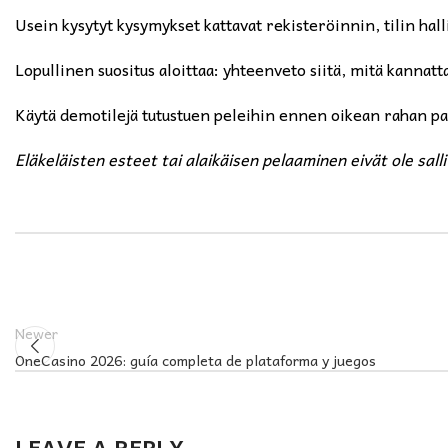
Usein kysytyt kysymykset kattavat rekisteröinnin, tilin hal
Lopullinen suositus aloittaa: yhteenveto siitä, mitä kannatt
Käytä demotilejä tutustuen peleihin ennen oikean rahan pa
Eläkeläisten esteet tai alaikäisen pelaaminen eivät ole salli
Newer
OneCasino 2026: guía completa de plataforma y juegos
LEAVE A REPLY