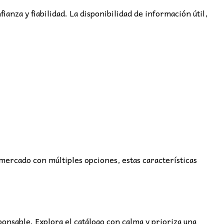
anza y fiabilidad. La disponibilidad de información útil,
mercado con múltiples opciones, estas características
onsable. Explora el catálogo con calma y prioriza una