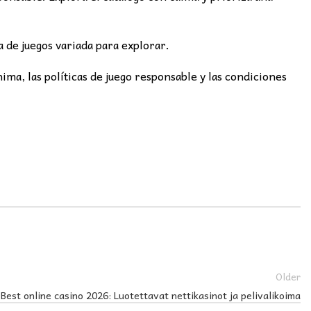
a de juegos variada para explorar.
a, las políticas de juego responsable y las condiciones
Older
Best online casino 2026: Luotettavat nettikasinot ja pelivalikoima