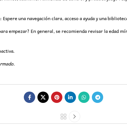
: Espere una navegación clara, acceso a ayuda y una bibliotec
ara empezar? En general, se recomienda revisar la edad mínim
oactiva.
formado.