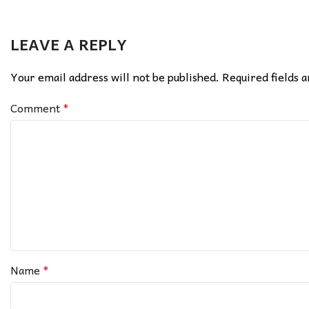
LEAVE A REPLY
Your email address will not be published.
Required fields 
Comment
*
Name
*