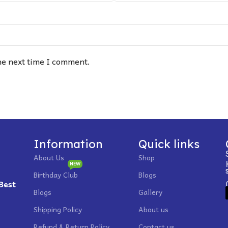
the next time I comment.
Information
Quick links
About Us
Shop
NEW
Birthday Club
Blogs
Best
Blogs
Gallery
Shipping Policy
About us
Refund & Return Policy
Contact us