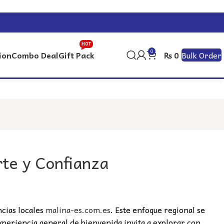
HOT
0
ion
Combo Deal
Gift Pack
Bulk Order
₨
0
rte y Confianza
ncias locales
malina-es.com.es
. Este enfoque regional se
 experiencia general de bienvenida invita a explorar con