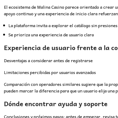
El ecosistema de Malina Casino parece orientado a crear una
apoyo continuo y una experiencia de inicio clara refuerzan
La plataforma invita a explorar el catálogo sin presiones
Se prioriza una experiencia de usuario clara
Experiencia de usuario frente a la 
Desventajas a considerar antes de registrarse
Limitaciones percibidas por usuarios avanzados
Comparación con operadores similares sugiere que la propu
pueden marcar la diferencia para que un usuario elija una
Dónde encontrar ayuda y soporte
Conclusiones y próximos pasos: antes de empezar, revisa té