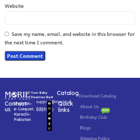
Website
Save my name, email, and website in this browser for
the next time I comment.
Catalog
Your Baby
Download Catalog
Deserves Best
support@morie.uk
Contact
Quick
Shahrah-
About Us
0311
us
e-Liaquat,
0007520
links
NEW
Karachi-
Birthday Club
Pakistan
Blogs
Shipping Policy