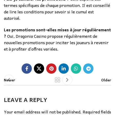
termes spécifiques de chaque promotion. Il est conseillé
de lire les conditions pour savoir si le cumul est
autorisé.
Les promotions sont-elles mises à jour régulièrement
?
Oui, Dragonia Casino propose régulièrement de
nouvelles promotions pour inciter les joueurs à revenir
et à profiter d’offres variées.
Newer
Older
LEAVE A REPLY
Your email address will not be published.
Required fields