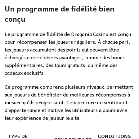
Un programme de fidélité bien
conçu
Le programme de fidélité de Dragonia Casino est conçu
pour récompenser les joueurs réguliers. À chaque pari,
les joueurs accumulent des points qui peuvent être
échangés contre divers avantages, comme des bonus
supplémentaires, des tours gratuits, ou même des
cadeaux exclusifs.
Ce programme comprend plusieurs niveaux, permettant
aux joueurs de bénéficier de meilleures récompenses à
mesure qu’ils progressent. Cela procure un sentiment
d’appartenance et motive les utilisateurs à poursuivre
leur expérience de jeu sur le site.
TYPE DE
CONDITIONS