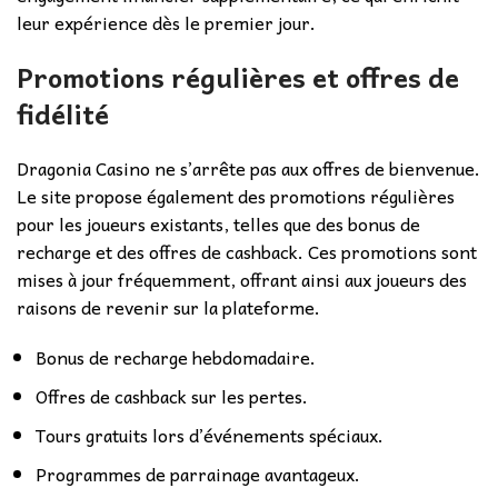
leur expérience dès le premier jour.
Promotions régulières et offres de
fidélité
Dragonia Casino ne s’arrête pas aux offres de bienvenue.
Le site propose également des promotions régulières
pour les joueurs existants, telles que des bonus de
recharge et des offres de cashback. Ces promotions sont
mises à jour fréquemment, offrant ainsi aux joueurs des
raisons de revenir sur la plateforme.
Bonus de recharge hebdomadaire.
Offres de cashback sur les pertes.
Tours gratuits lors d’événements spéciaux.
Programmes de parrainage avantageux.