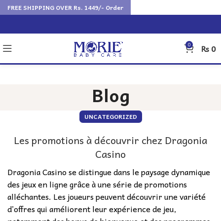
FREE SHIPPING OVER Rs. 1449/- Order
0
₨
0
Blog
UNCATEGORIZED
Les promotions à découvrir chez Dragonia
Casino
Dragonia Casino se distingue dans le paysage dynamique
des jeux en ligne grâce à une série de promotions
alléchantes. Les joueurs peuvent découvrir une variété
d’offres qui améliorent leur expérience de jeu,