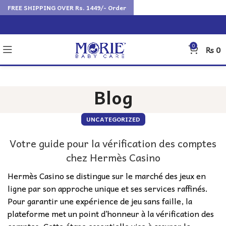
FREE SHIPPING OVER Rs. 1449/- Order
0
₨
0
Blog
UNCATEGORIZED
Votre guide pour la vérification des comptes
chez Hermès Casino
Hermès Casino se distingue sur le marché des jeux en
ligne par son approche unique et ses services raffinés.
Pour garantir une expérience de jeu sans faille, la
plateforme met un point d’honneur à la vérification des