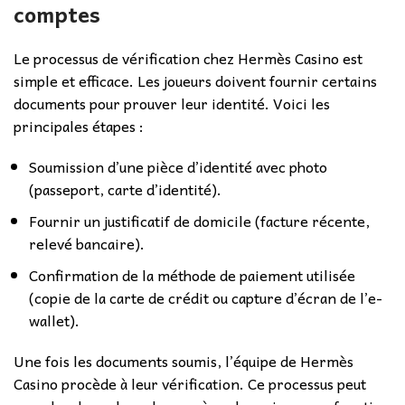
comptes
Le processus de vérification chez Hermès Casino est
simple et efficace. Les joueurs doivent fournir certains
documents pour prouver leur identité. Voici les
principales étapes :
Soumission d’une pièce d’identité avec photo
(passeport, carte d’identité).
Fournir un justificatif de domicile (facture récente,
relevé bancaire).
Confirmation de la méthode de paiement utilisée
(copie de la carte de crédit ou capture d’écran de l’e-
wallet).
Une fois les documents soumis, l’équipe de Hermès
Casino procède à leur vérification. Ce processus peut