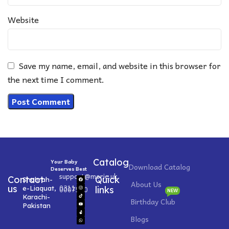
Website
Save my name, email, and website in this browser for
the next time I comment.
Catalog
Your Baby
Download Catalog
Deserves Best
support@morie.uk
Contact
Quick
Shahrah-
About Us
0311
us
e-Liaquat,
0007520
links
NEW
Karachi-
Birthday Club
Pakistan
Blogs