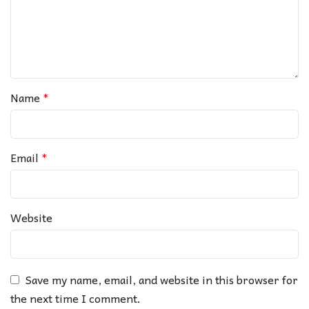
Name
*
Email
*
Website
Save my name, email, and website in this browser for
the next time I comment.