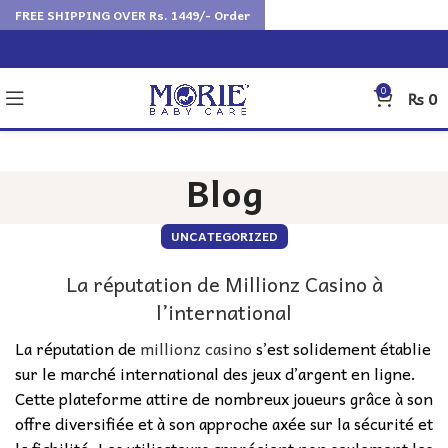
FREE SHIPPING OVER Rs. 1449/- Order
0
₨
0
Blog
UNCATEGORIZED
La réputation de Millionz Casino à
l’international
La réputation de
millionz casino
s’est solidement établie
sur le marché international des jeux d’argent en ligne.
Cette plateforme attire de nombreux joueurs grâce à son
offre diversifiée et à son approche axée sur la sécurité et