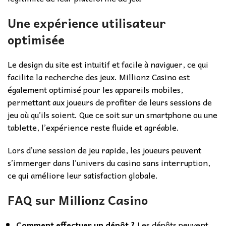
Une expérience utilisateur
optimisée
Le design du site est intuitif et facile à naviguer, ce qui
facilite la recherche des jeux. Millionz Casino est
également optimisé pour les appareils mobiles,
permettant aux joueurs de profiter de leurs sessions de
jeu où qu’ils soient. Que ce soit sur un smartphone ou une
tablette, l’expérience reste fluide et agréable.
Lors d’une session de jeu rapide, les joueurs peuvent
s’immerger dans l’univers du casino sans interruption,
ce qui améliore leur satisfaction globale.
FAQ sur Millionz Casino
Comment effectuer un dépôt ?
Les dépôts peuvent