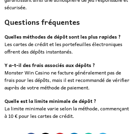
sécurisée.
Questions fréquentes
Quelles méthodes de dépôt sont les plus rapides ?
Les cartes de crédit et les portefeuilles électroniques
offrent des dépôts instantanés.
Y a-t-il des frais associés aux dépôts ?
Monster Win Casino ne facture généralement pas de
frais pour les dépôts, mais il est recommandé de vérifier
auprès de votre méthode de paiement.
Quelle est la limite minimale de dépôt ?
La limite minimale varie selon la méthode, commençant
à 10 € pour les cartes de crédit.