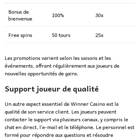
Bonus de
100%
30x
bienvenue
Free spins
50 tours
25x
Les promotions varient selon les saisons et les
événements, offrant régulièrement aux joueurs de
nouvelles opportunités de gains.
Support joueur de qualité
Un autre aspect essentiel de Winner Casino est la
qualité de son service client. Les joueurs peuvent
contacter le support via plusieurs canaux, y compris le
chat en direct, l’e-mail et le téléphone. Le personnel est
formé pour répondre aux questions et résoudre