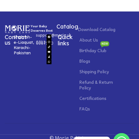
Catalog
Your Baby
Download Catalog
Deserves Best
support@morie.uk
Contact
Quick
Shahrah-
About Us
0311
us
e-Liaquat,
0007520
links
NEW
Karachi-
Birthday Club
Pakistan
Blogs
Shipping Policy
Refund & Return
Policy
Certifications
FAQs
© Morie Pakistan