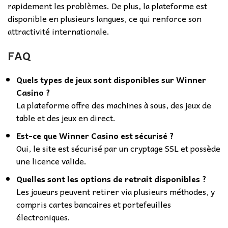
rapidement les problèmes. De plus, la plateforme est
disponible en plusieurs langues, ce qui renforce son
attractivité internationale.
FAQ
Quels types de jeux sont disponibles sur Winner
Casino ?
La plateforme offre des machines à sous, des jeux de
table et des jeux en direct.
Est-ce que Winner Casino est sécurisé ?
Oui, le site est sécurisé par un cryptage SSL et possède
une licence valide.
Quelles sont les options de retrait disponibles ?
Les joueurs peuvent retirer via plusieurs méthodes, y
compris cartes bancaires et portefeuilles
électroniques.