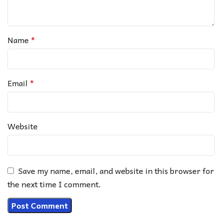
Name
*
Email
*
Website
Save my name, email, and website in this browser for
the next time I comment.